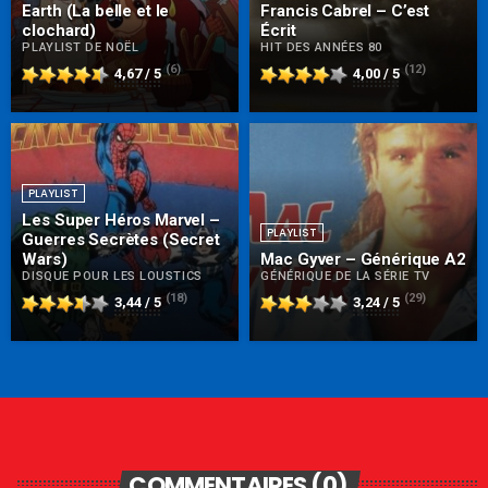
Earth (La belle et le
Francis Cabrel – C’est
clochard)
Écrit
PLAYLIST DE NOËL
HIT DES ANNÉES 80
(6)
(12)
4,67 / 5
4,00 / 5
PLAYLIST
Les Super Héros Marvel –
PLAYLIST
Guerres Secrètes (Secret
Wars)
Mac Gyver – Générique A2
DISQUE POUR LES LOUSTICS
GÉNÉRIQUE DE LA SÉRIE TV
(18)
(29)
3,44 / 5
3,24 / 5
COMMENTAIRES (0)