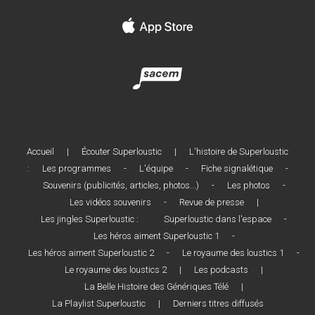
Accueil
|
Écouter Superloustic
|
L'histoire de Superloustic
:
Les programmes
-
L'équipe
-
Fiche signalétique
-
Souvenirs (publicités, articles, photos...)
-
Les photos
-
Les vidéos souvenirs
-
Revue de presse
|
Les jingles Superloustic :
Superloustic dans l'espace
-
Les héros aiment Superloustic 1
-
Les héros aiment Superloustic 2
-
Le royaume des loustics 1
-
Le royaume des loustics 2
|
Les podcasts
|
La Belle Histoire des Génériques Télé
|
La Playlist Superloustic
|
Derniers titres diffusés