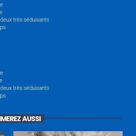
te
te
 deux très séduisants
mps
te
te
 deux très séduisants
mps
IMEREZ AUSSI