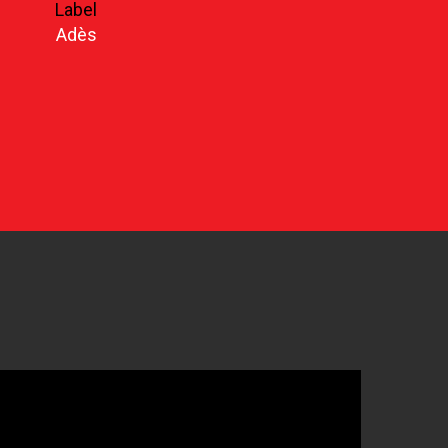
Label
Adès