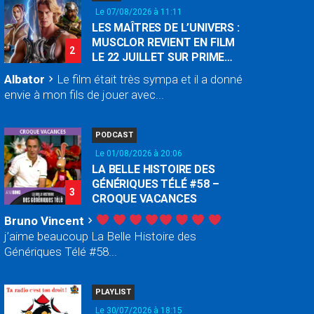
Le 07/08/2026 à 11:11
LES MAÎTRES DE L’UNIVERS :
MUSCLOR REVIENT EN FILM
2
LE 22 JUILLET SUR PRIME
VIDEO
Albator
Le film était très sympa et il a donné
chevron_right
envie à mon fils de jouer avec...
PODCAST
Le 01/08/2026 à 20:06
LA BELLE HISTOIRE DES
GÉNÉRIQUES TÉLÉ #58 –
3
CROQUE VACANCES
Bruno Vincent
chevron_right
j’aime beaucoup La Belle Histoire des
Génériques Télé #58...
PLAYLIST
Le 30/07/2026 à 18:15