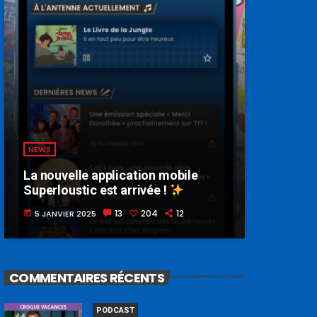
NEWS
La nouvelle application mobile
Superloustic est arrivée !
13
204
12
5 JANVIER 2025
today
COMMENTAIRES RÉCENTS
PODCAST