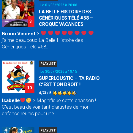
Le 01/08/2026 à 20:06
LA BELLE HISTOIRE DES
GÉNÉRIQUES TÉLÉ #58 –
3
CROQUE VACANCES
Bruno Vincent
chevron_right
j’aime beaucoup La Belle Histoire des
Génériques Télé #58...
PLAYLIST
Le 30/07/2026 à 18:15
SUPERLOUSTIC – TA RADIO
C’EST TON DROIT !
10
4,74 / 5
Isabelle
Magnifique cette chanson !
chevron_right
C'est beau de voir tant d'artistes de mon
enfance réunis pour une...
PLAYLIST