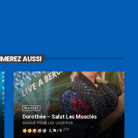
IMEREZ AUSSI
PLAYLIST
Dorothée – Salut Les Musclés
DISQUE POUR LES LOUSTICS
(59)
2,78 / 5