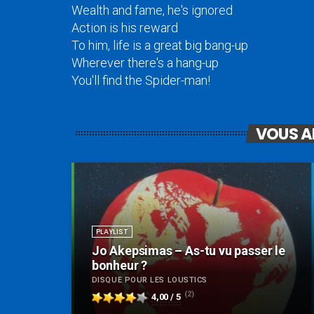
Wealth and fame, he's ignored
Action is his reward
To him, life is a great big bang-up
Wherever there's a hang-up
You'll find the Spider-man!
VOUS A
PLAYLIST
Jo Akepsimas – As-tu vu passer le
bonheur ?
DISQUE POUR LES LOUSTICS
(2)
4,00 / 5