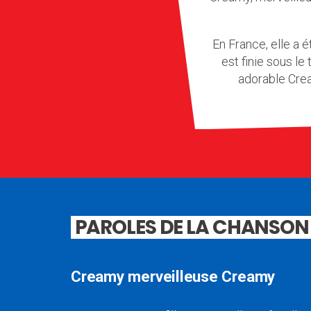
En France, elle a é
est finie sous l
adorable Crea
PAROLES DE LA CHANSON
Creamy merveilleuse Creamy