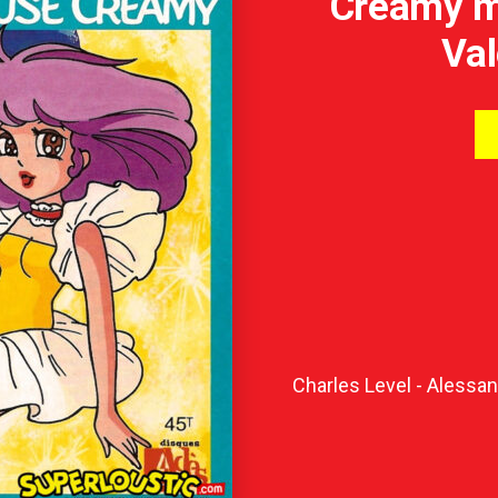
Creamy m
Val
Charles Level - Alessan