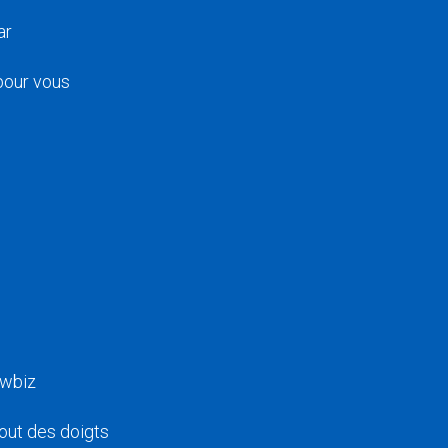
ar
 pour vous
owbiz
bout des doigts