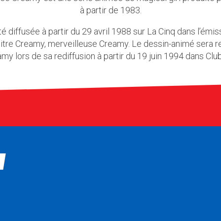
à partir de 1983.
té diffusée à partir du 29 avril 1988 sur La Cinq dans l’émis
e titre Creamy, merveilleuse Creamy. Le dessin-animé ser
my lors de sa rediffusion à partir du 19 juin 1994 dans Club