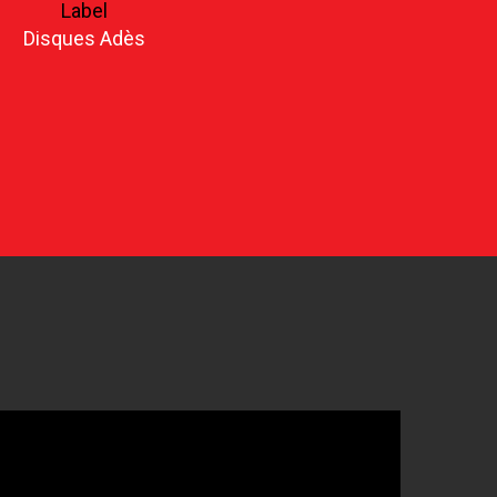
Label
Disques Adès