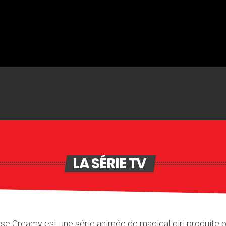
LA SÉRIE TV
se Creamy est une série animée de magical girl produite pa