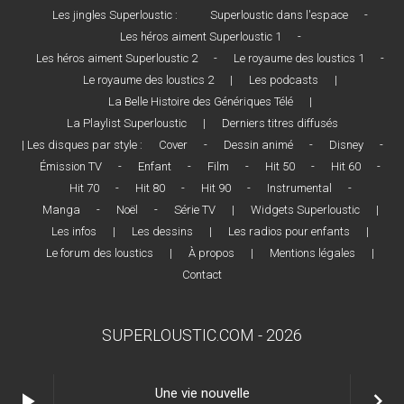
Les jingles Superloustic :
Superloustic dans l'espace
-
Les héros aiment Superloustic 1
-
Les héros aiment Superloustic 2
-
Le royaume des loustics 1
-
Le royaume des loustics 2
|
Les podcasts
|
La Belle Histoire des Génériques Télé
|
La Playlist Superloustic
|
Derniers titres diffusés
| Les disques par style :
Cover
-
Dessin animé
-
Disney
-
Émission TV
-
Enfant
-
Film
-
Hit 50
-
Hit 60
-
Hit 70
-
Hit 80
-
Hit 90
-
Instrumental
-
Manga
-
Noël
-
Série TV
|
Widgets Superloustic
|
Les infos
|
Les dessins
|
Les radios pour enfants
|
Le forum des loustics
|
À propos
|
Mentions légales
|
Contact
SUPERLOUSTIC.COM - 2026
Une vie nouvelle
play_arrow
keyboard_arrow_right