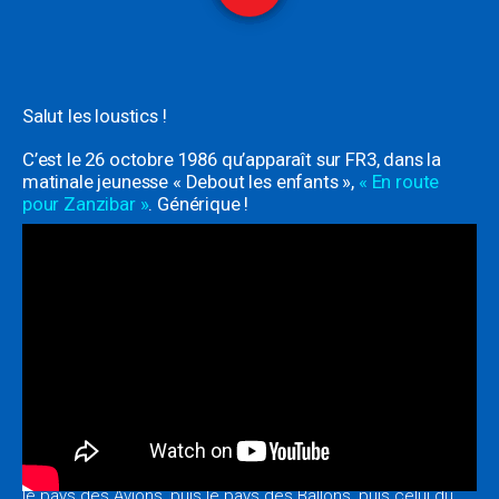
Salut les loustics !
C’est le 26 octobre 1986 qu’apparaît sur FR3, dans la
matinale jeunesse « Debout les enfants »,
« En route
pour Zanzibar »
.
Générique !
Cette émission éducative racontait les aventures
alphabétiques de deux petites filles, les poupées Swing
(Sandra et Magali), et d’un Gros Kiki Rose.
(Oui alors non, s’il
vous plaît, pas de mauvais esprit dans cette émission! )
Toute cette joyeuse équipe part à bord d’un train, le
« Zanzibar Express », pour d’incroyables aventures au pays
des chiffres et des lettres (le Royaume de Patrisslafon! )
Dans chaque épisode de cinq minutes, nos amis traversent
le pays des Avions, puis le pays des Ballons, puis celui du