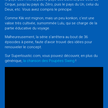
Cirque, jusqu’au pays du Zéro, puis le pays du Un, celui du
Deux, etc. Vous avez compris le principe.
Comme Kiki est mignon, mais un peu konkon, c’est une
valise très cultivée, surnommée Lulu, qui se charge de la
partie éducative du voyage.
Malheureusement, la série s’arrêtera au bout de 36
épisodes à peine, faute d’avoir trouvé des idées pour
renouveler le concept.
Sur Superloustic.com, vous pouvez découvrir, en plus du
générique,
la chanson des Poupées Swing
!
L’eusses-tu cru?
– « En Route pour Zanzibar » est avant tout le titre d’une
comédie de 1941 avec Bob Hope et Bing Crosby qui
raconte l’histoire de deux forains malhonnêtes qui
cherchant une mine de diamants à Zanzibar (qui est en fait
un archipel au large de la Tanzanie, donc pour y aller en
train… )