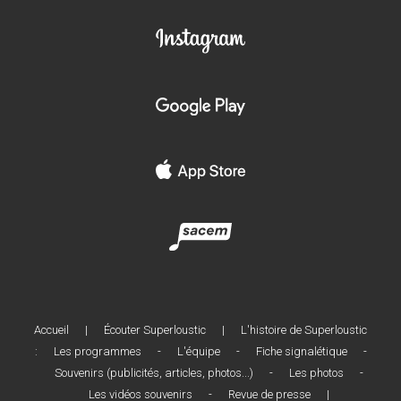
Accueil
|
Écouter Superloustic
|
L'histoire de Superloustic
:
Les programmes
-
L'équipe
-
Fiche signalétique
-
Souvenirs (publicités, articles, photos...)
-
Les photos
-
Les vidéos souvenirs
-
Revue de presse
|