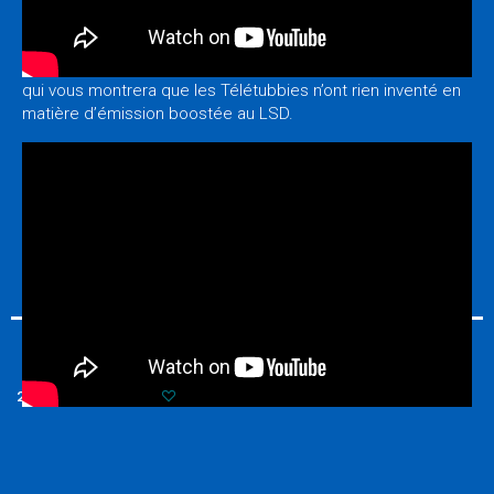
– Kiki, la célèbre peluche, a été créée en 1974 au Japon. Là-
bas, elle s’appelle
Monchhichi
et a même une série télé ! Je
ne résiste pas à l’envie de partager avec vous un épisode,
qui vous montrera que les Télétubbies n’ont rien inventé en
matière d’émission boostée au LSD.
A dimanche prochain, pour une nouvelle émission de
NostaLoustic !
Et bonne semaine à l’écoute de SUPERLOUSTIC !
20 NOVEMBRE 2016
1
POSTÉ PAR :
FROZENOWL