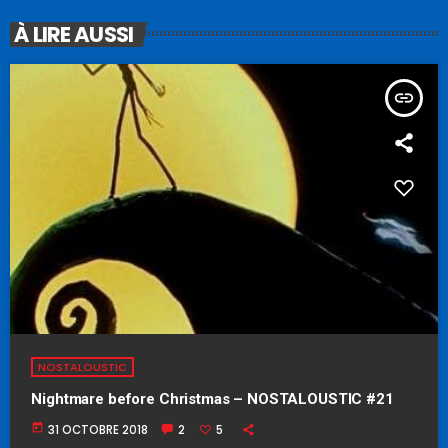
À LIRE AUSSI
insert_link
NOSTALOUSTIC
Nightmare before Christmas – NOSTALOUSTIC #21
today
31 OCTOBRE 2018
2
5